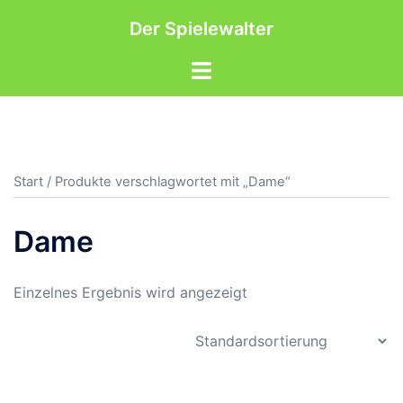
Zum
Der Spielewalter
Inhalt
springen
Menü
umschalten
Start
/ Produkte verschlagwortet mit „Dame“
Dame
Einzelnes Ergebnis wird angezeigt