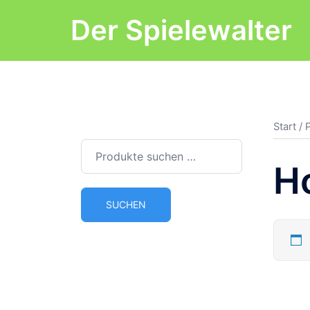
Zum
Der Spielewalter
Inhalt
springen
Start
/ 
Suchen
nach:
Ho
SUCHEN