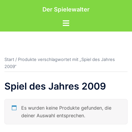
Zum
Der Spielewalter
Inhalt
springen
Menü
umschalten
Start
/ Produkte verschlagwortet mit „Spiel des Jahres
2009“
Spiel des Jahres 2009
Es wurden keine Produkte gefunden, die
deiner Auswahl entsprechen.