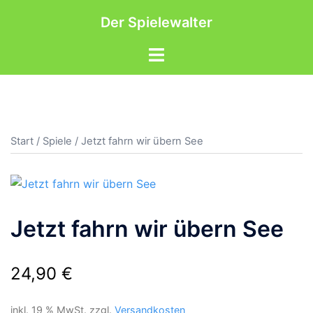
Zum
Der Spielewalter
Inhalt
springen
Menü
umschalten
Start
/
Spiele
/ Jetzt fahrn wir übern See
Jetzt fahrn wir übern See
24,90
€
inkl. 19 % MwSt.
zzgl.
Versandkosten