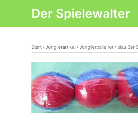
Zum
Der Spielewalter
Inhalt
springen
Start
/
Jonglierartikel
/ Jonglierbälle rot / blau 3er 