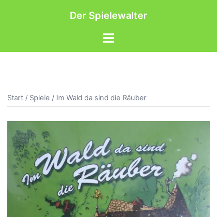
Zum
Der Spielewalter
Inhalt
springen
Menü
umschalten
Start
/
Spiele
/ Im Wald da sind die Räuber